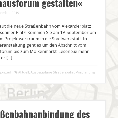
hausforum gestalten«
tember 2019
baut die neue Straßenbahn vom Alexanderplatz
sdamer Platz! Kommen Sie am 19. September um
m Projektwerkraum in die Stadtwerkstatt. In
Veranstaltung geht es um den Abschnitt vom
forum bis zum Molkenmarkt. Lesen Sie mehr
er […]
gorized
Aktuell
,
Ausbaupläne Straßenbahn
,
Vorplanung
aßenbahn­anbindung des