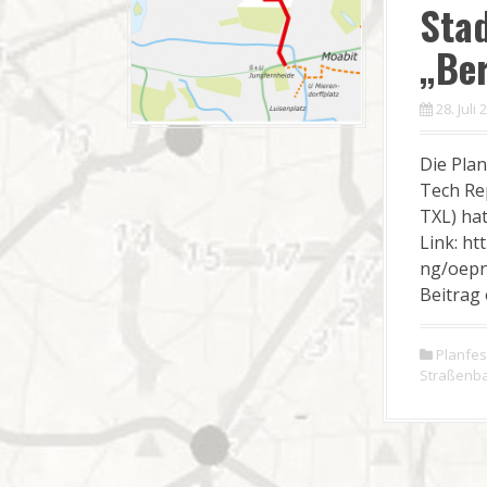
Stad
„Ber
28. Juli
Die Pla
Tech Re
TXL) ha
Link: ht
ng/oepn
Beitrag 
Planfes
Straßenb