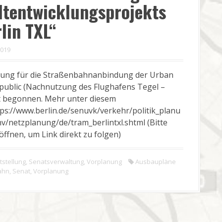
tent­wicklungs­projekts
lin TXL“
 2019
nung für die Straßenbahnanbindung der Urban
public (Nachnutzung des Flughafens Tegel –
t begonnen. Mehr unter diesem
tps://www.berlin.de/senuvk/verkehr/politik_planu
v/netzplanung/de/tram_berlintxl.shtml (Bitte
öffnen, um Link direkt zu folgen)
tstellung
,
Senatsverwaltung
,
Vorplanung
Ausbaupläne
ahn
,
Senat
,
Vorplanung