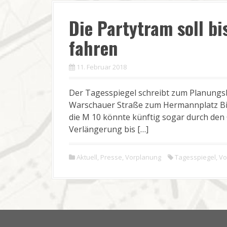
Die Partytram soll b
fahren
11. Februar 2018
Der Tagesspiegel schreibt zum Planungs
Warschauer Straße zum Hermannplatz Bis
die M 10 könnte künftig sogar durch den 
Verlängerung bis […]
Aktuell
,
Presse
,
Vorplanung
Tagesspiegel
,
Vo