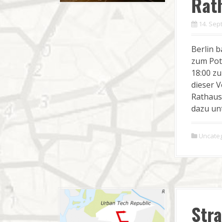
Rat
14. Sep
Berlin 
zum Pot
18:00 zu
dieser 
Rathaus
dazu unt
Uncate
Str