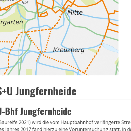
S+U Jungfernheide
U-Bhf Jungfernheide
t Baureife 2021) wird die vom Hauptbahnhof verlängerte S
es Jahres 2017 fand hierzu eine Voruntersuchung statt, in 