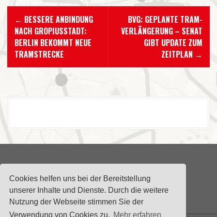
N
←
BESSERE ANBINDUNG
BVG: GEPLANTE TRAM-
a
NACH GROPIUSSTADT:
VERLÄNGERUNG – SENAT
BERLIN BEKOMMT NEUE
GIBT UPDATE ZUM
v
TRAMSTRECKE
ZEITPLAN
→
i
g
a
t
i
o
n
Impressum
|
Datenschutzerklärung
Cookies helfen uns bei der Bereitstellung
unserer Inhalte und Dienste. Durch die weitere
i
Nutzung der Webseite stimmen Sie der
Verwendung von Cookies zu.
Mehr erfahren