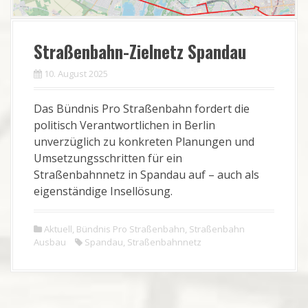
Straßenbahn-Zielnetz Spandau
10. August 2025
Das Bündnis Pro Straßenbahn fordert die
politisch Verantwort­lichen in Berlin
unverzüglich zu konkreten Planungen und
Umsetzungsschritten für ein
Straßenbahnnetz in Spandau auf – auch als
eigenständige Insellösung.
Aktuell
,
Bündnis Pro Straßenbahn
,
Straßenbahn
Ausbau
Spandau
,
Straßenbahnnetz