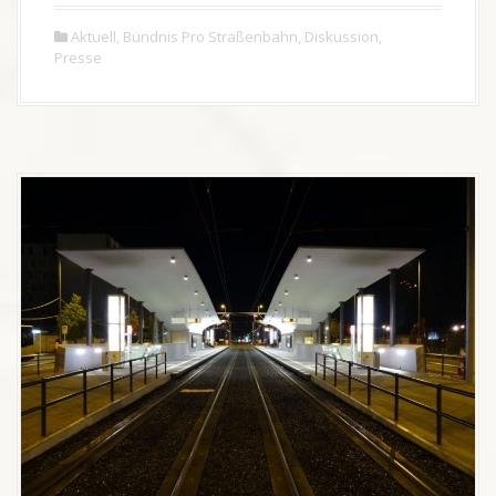
Aktuell
,
Bündnis Pro Straßenbahn
,
Diskussion
,
Presse