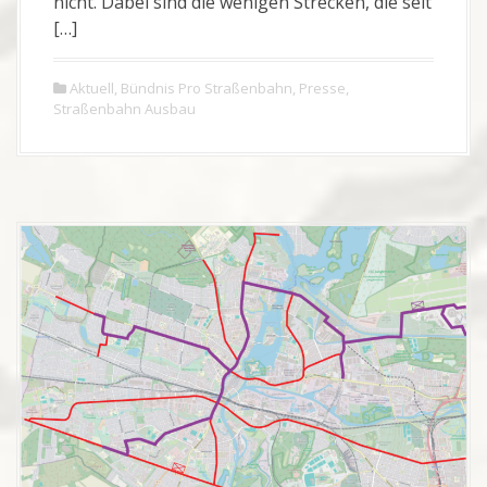
nicht. Dabei sind die wenigen Strecken, die seit
[…]
Aktuell
,
Bündnis Pro Straßenbahn
,
Presse
,
Straßenbahn Ausbau